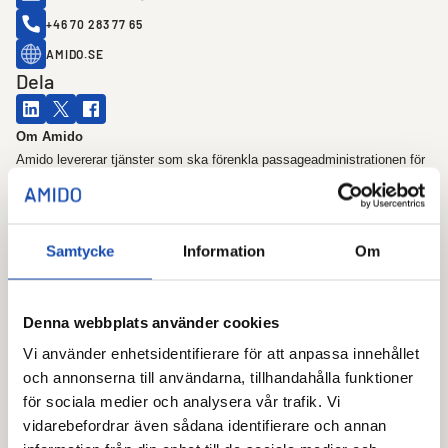
+46 70 283 77 65
AMIDO.SE
Dela
Om Amido
Amido levererar tjänster som ska förenkla passageadministrationen för
fastighetsägare. Genom Bolagets egenutvecklade plattform Alliera kan
fastighetsägare digitalt ge behörighet och därmed bestämma vem som
ska ha tillgång till en fastighet. I Amidos webbaserade plattform Alliera,
Samtycke
Information
Om
kan kunder administrera sina passagesystem, tvättstugebokningar och
digitala nyckelskåp. Alliera är integrerad med flera leverantörer för
inpassage vilket leder till att kunden enbart behöver använda ett
system för sin
Denna webbplats använder cookies
administration.
Vi använder enhetsidentifierare för att anpassa innehållet
och annonserna till användarna, tillhandahålla funktioner
Amido är Frihet, Enkelhet och Säkerhet
för sociala medier och analysera vår trafik. Vi
vidarebefordrar även sådana identifierare och annan
Vår vision är administrationsfria och öppna passersystem där du får full