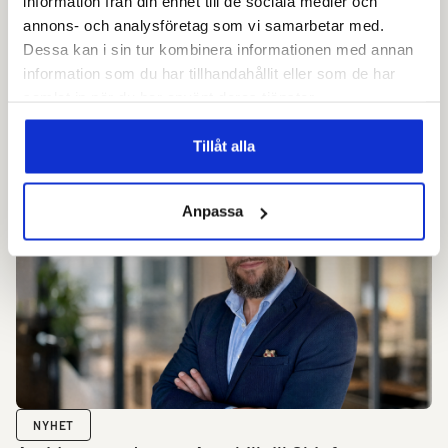
information från din enhet till de sociala medier och
frihet att välja det som är bäst för varje dörr. Detta gör vi genom vår
annons- och analysföretag som vi samarbetar med.
plattform Alliera som förenar många olika passersystem så de enkelt
Dessa kan i sin tur kombinera informationen med annan
kan skötas online genom ett gränssnitt – många fabrikat, ett system.
information som du har tillhandahållit eller som de har
samlat in när du har använt deras tjänster.
Alliera används av fastighets- och bostadsbolag, kommuner, lärosäten
och Regioner samt i industrin.
Relaterat
Tillåt alla
Anpassa
NYHET