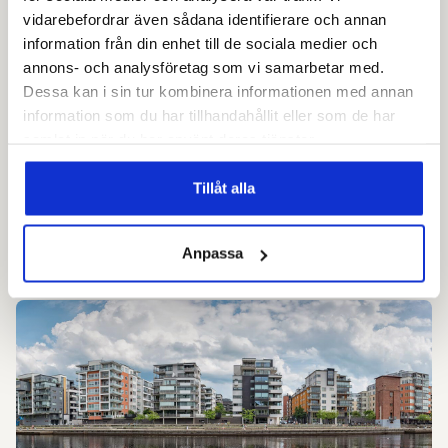
vidarebefordrar även sådana identifierare och annan
information från din enhet till de sociala medier och
annons- och analysföretag som vi samarbetar med.
Dessa kan i sin tur kombinera informationen med annan
information som du har tillhandahållit eller som de har
KUNDCASE
samlat in när du har använt deras tjänster.
Västfastigheter minskade administrations­­tiden
med 80 %
Tillåt alla
Betydligt säkrare hantering på avslut av
passerbehörigheter för personal och entreprenörer
inom regionen.
Anpassa