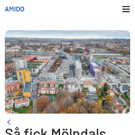
Så fick Mölndals