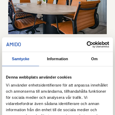
"Det största problemet vi
Samtycke
Information
Om
hade var att det låg kort
kvar, som ingen hade koll
Denna webbplats använder cookies
på. Problemet löste sig
Vi använder enhetsidentifierare för att anpassa innehållet
och annonserna till användarna, tillhandahålla funktioner
när vi skaffade Amido
för sociala medier och analysera vår trafik. Vi
Access, som skapar
vidarebefordrar även sådana identifierare och annan
information från din enhet till de sociala medier och