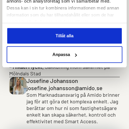
ordning och reda. När en
annons- och analysföretag som vi samarbetar med.
Dessa kan i sin tur kombinera informationen med annan
anställning avslutas,
information som du har tillhandahållit eller som de har
slutar även accessen för
samlat in när du har använt deras tjänster.
passerkorten att gälla
Tillåt alla
automatiskt."
Anpassa
– Mikael Flyckt,
Sakkunnig inom säkerhet på
Mölndals Stad
Josefine Johansson
josefine.johansson@amido.se
Som Marknadsansvarig på Amido brinner
jag för att göra det komplexa enkelt. Jag
berättar om hur ni som fastighetsägare
enkelt kan skapa säkerhet, kontroll och
effektivitet med Smart Access.