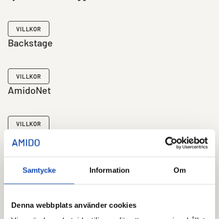
VILLKOR
Backstage
VILLKOR
AmidoNet
VILLKOR
Access Control as a Service (ACaaS)
Samtycke
Information
Om
VILLKOR
Allmänna villkor
Denna webbplats använder cookies