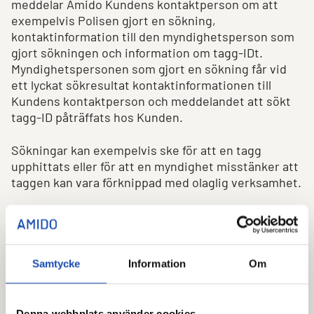
meddelar Amido Kundens kontaktperson om att
exempelvis Polisen gjort en sökning,
kontaktinformation till den myndighetsperson som
gjort sökningen och information om tagg-IDt.
Myndighetspersonen som gjort en sökning får vid
ett lyckat sökresultat kontaktinformationen till
Kundens kontaktperson och meddelandet att sökt
tagg-ID påträffats hos Kunden.
Sökningar kan exempelvis ske för att en tagg
upphittats eller för att en myndighet misstänker att
taggen kan vara förknippad med olaglig verksamhet.
Allmänt
Kunden godkänner att Amido får bistå godkända
Samtycke
Information
Om
myndigheter som elektroniskt ställer en förfrågan att
automatiskt söka ifall efterfrågat tagg-ID finns i
Kundens passersystemsdatabas.
Denna webbplats använder cookies