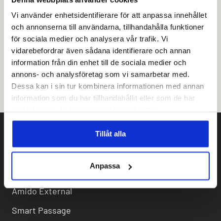
Amido delar ingen annan information till myndigheten
än resultatet av en sökning och om en träff skett så
Vi använder enhetsidentifierare för att anpassa innehållet
delas även kontaktuppgifter till kontaktperson hos
och annonserna till användarna, tillhandahålla funktioner
Kunden som kan lämna ut mer information rörande
för sociala medier och analysera vår trafik. Vi
taggen till personen hos myndigheten som gjort
vidarebefordrar även sådana identifierare och annan
sökningen.
information från din enhet till de sociala medier och
Amido lagrar när en sökning skett, av vem och
annons- och analysföretag som vi samarbetar med.
resultatet på sökt tagg-ID.
Dessa kan i sin tur kombinera informationen med annan
information som du har tillhandahållit eller som de har
samlat in när du har använt deras tjänster.
Tillåt alla
PRODUKTER
Anpassa
Amido Access
Amido External
Smart Passage