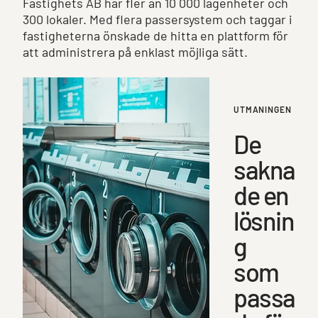
Fastighets AB har fler än 10 000 lägenheter och
300 lokaler. Med flera passersystem och taggar i
fastigheterna önskade de hitta en plattform för
att administrera på enklast möjliga sätt.
UTMANINGEN
De
sakna
de en
lösnin
g
som
passa