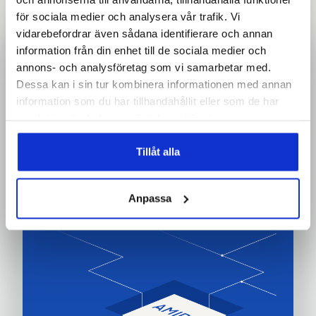
för sociala medier och analysera vår trafik. Vi
vidarebefordrar även sådana identifierare och annan
information från din enhet till de sociala medier och
annons- och analysföretag som vi samarbetar med.
Vill du veta mer om hur
Dessa kan i sin tur kombinera informationen med annan
Smart Access kan
information som du har tillhandahållit eller som de har
samlat in när du har använt deras tjänster.
hjälpa er?
Tillåt alla
Kontakta sälj
Anpassa