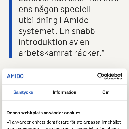
ens någon speciell
utbildning i Amido-
systemet. En snabb
introduktion av en
arbetskamrat räcker.”
– Mats Carlsson
, IT-ansvarig, Halmstads
Fastighets AB
Josefine Johansson
Samtycke
Information
Om
josefine.johansson@amido.se
Som Marknadsansvarig på Amido brinner
jag för att göra det komplexa enkelt. Jag
Denna webbplats använder cookies
berättar om hur ni som fastighetsägare
enkelt kan skapa säkerhet, kontroll och
Vi använder enhetsidentifierare för att anpassa innehållet
effektivitet med Smart Access.
och annonserna till användarna, tillhandahålla funktioner