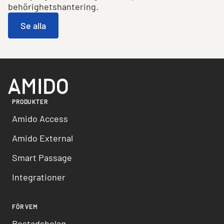
behörighetshantering.
Se alla
PRODUKTER
Amido Access
Amido External
Smart Passage
Integrationer
FÖR VEM
Bostadsbolag