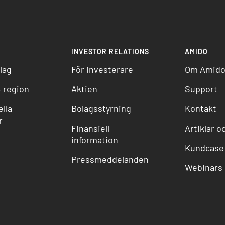
INVESTOR RELATIONS
AMIDO
lag
För investerare
Om Amid
 region
Aktien
Support
lla
Bolagsstyrning
Kontakt
r
Finansiell
Artiklar o
information
Kundcase
Pressmeddelanden
Webinars 