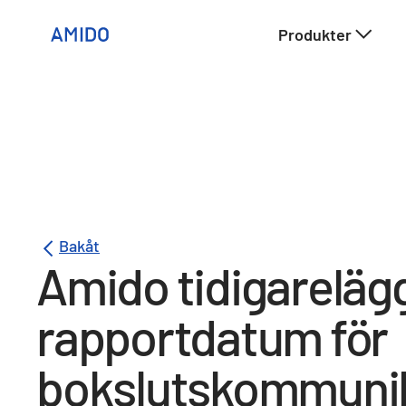
Produkter
Bakåt
Amido tidigareläg
rapportdatum för
bokslutskommuni