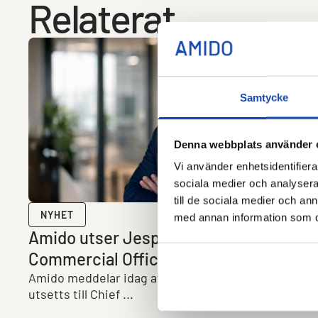
Relaterat
Samtycke
Denna webbplats använder 
Vi använder enhetsidentifierar
sociala medier och analysera 
till de sociala medier och a
NYHET
med annan information som du 
Amido utser Jesper Arenhill till Chief
Commercial Officer (CCO)
Amido meddelar idag att Jesper Arenhill har
utsetts till Chief ...