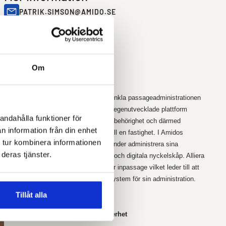
PATRIK.SIMSON@AMIDO.SE
+46 70 283 77 65
AMIDO.SE
Dela
Om
Om Amido
Amido levererar tjänster som ska förenkla passageadministrationen
för fastighetsägare. Genom Bolagets egenutvecklade plattform
andahålla funktioner för
Alliera kan fastighetsägare digitalt ge behörighet och därmed
n information från din enhet
bestämma vem som ska ha tillgång till en fastighet. I Amidos
 tur kombinera informationen
webbaserade plattform Alliera, kan kunder administrera sina
deras tjänster.
passagesystem, tvättstugebokningar och digitala nyckelskåp. Alliera
är integrerad med flera leverantörer för inpassage vilket leder till att
kunden enbart behöver använda ett system för sin
administration.
Tillåt alla
Amido är Frihet, Enkelhet och Säkerhet