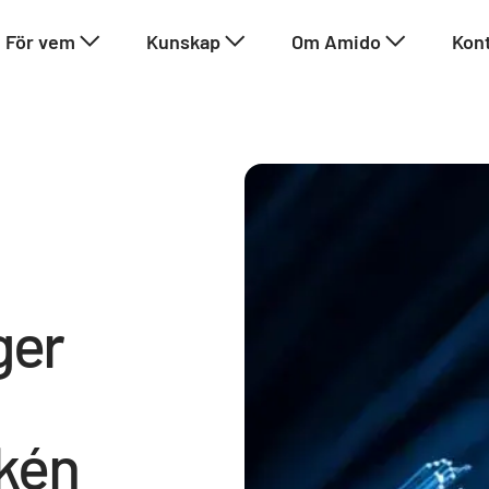
För vem
Kunskap
Om Amido
Kon
ger
kén