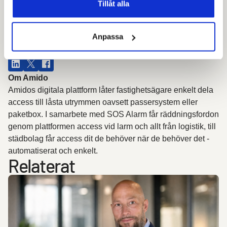
Tillåt alla
PATRIK.SIMSON@AMIDO.SE
+46 70 283 77 65
Anpassa
AMIDO.SE
Dela
Om Amido
Amidos digitala plattform låter fastighetsägare enkelt dela
access till låsta utrymmen oavsett passersystem eller
paketbox. I samarbete med SOS Alarm får räddningsfordon
genom plattformen access vid larm och allt från logistik, till
städbolag får access dit de behöver när de behöver det -
automatiserat och enkelt.
Relaterat