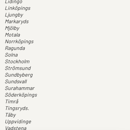
Lidingö
Linköpings
Ljungby
Markaryds
Mjölby
Motala
Norrköpings
Ragunda
Solna
Stockholm
Strömsund
Sundbyberg
Sundsvall
Surahammar
Söderköpings
Timrå
Tingsryds.
Täby
Uppvidinge
Vadstena