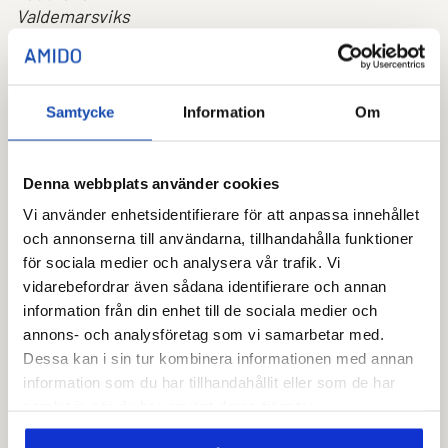
Valdemarsviks
Vallentuna
Vaxholm
Värmdö
Västerås
Samtycke
Information
Om
Växjö
Ydre
Ånge
Denna webbplats använder cookies
Åtvidabergs
Vi använder enhetsidentifierare för att anpassa innehållet
Älmhults
och annonserna till användarna, tillhandahålla funktioner
Ödeshögs
för sociala medier och analysera vår trafik. Vi
Östersund
vidarebefordrar även sådana identifierare och annan
Österåker
information från din enhet till de sociala medier och
Amido
annons- och analysföretag som vi samarbetar med.
Dessa kan i sin tur kombinera informationen med annan
Nedladdningar
information som du har tillhandahållit eller som de har
RELEASE
samlat in när du har använt deras tjänster.
Mer information