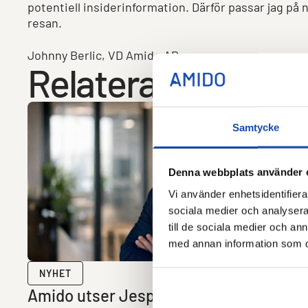
potentiell insiderinformation. Därför passar jag på n
resan.
Johnny Berlic, VD Amido AB.
Relaterat
Samtycke
Denna webbplats använder 
Vi använder enhetsidentifierar
sociala medier och analysera 
till de sociala medier och a
med annan information som du 
NYHET
Amido utser Jesper Arenhill till Chief