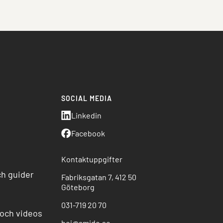
SOCIAL MEDIA
o
Linkedin
Facebook
Kontaktuppgifter
ch guider
Fabriksgatan 7, 412 50
Göteborg
031-719 20 70
och videos
hej@amido.se