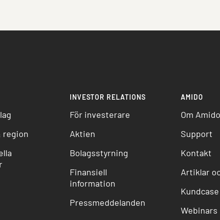
INVESTOR RELATIONS
AMIDO
lag
För investerare
Om Amid
 region
Aktien
Support
lla
Bolagsstyrning
Kontakt
r
Finansiell
Artiklar o
information
Kundcase
Pressmeddelanden
Webinars 