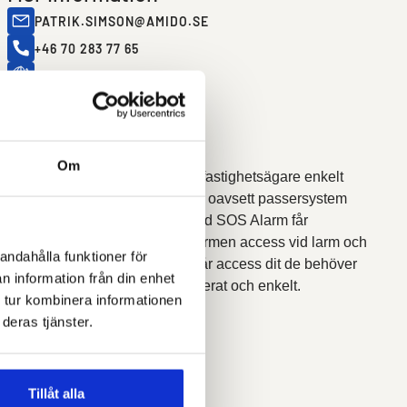
PATRIK.SIMSON@AMIDO.SE
+46 70 283 77 65
AMIDO.SE
Dela
Om Amido
Om
Amidos digitala plattform låter fastighetsägare enkelt
dela access till låsta utrymmen oavsett passersystem
eller paketbox. I samarbete med SOS Alarm får
räddningsfordon genom plattformen access vid larm och
andahålla funktioner för
allt från logistik, till städbolag får access dit de behöver
n information från din enhet
när de behöver det - automatiserat och enkelt.
 tur kombinera informationen
deras tjänster.
Tillåt alla