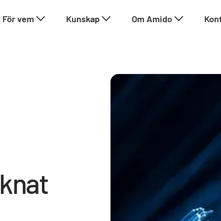
För vem
Kunskap
Om Amido
Kon
cknat