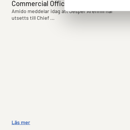
Commercial Officer (CCO)
Amido meddelar idag att Jesper Arenhill har
utsetts till Chief ...
Läs mer