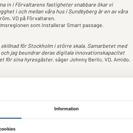
a in i Förvaltarens fastigheter snabbare ökar vi
gghet i och mellan våra hus i Sundbyberg är en av våra
tröm, VD på Förvaltaren.
holmsregionen som installerar Smart passage.
ra skillnad för Stockholm i större skala. Samarbetet med
a och jag beundrar deras digitala innovationskapacitet
t för sina hyresgäster
, säger Johnny Berlic, VD, Amido.
genheter i områdena centrala Sundbyberg, Hallonbergen
männyttan i Stockholmsområdet, nu ansluter sig till Smart
fastigheten när larmet går och att alla anslutna parter hel
Information
 tidsbesparande för alla
, säger Malin Cohn, produktägar
cookies