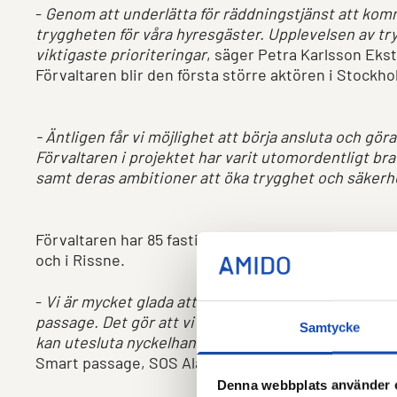
-
Genom att underlätta för räddningstjänst att komm
tryggheten för våra hyresgäster. Upplevelsen av try
viktigaste prioriteringar
, säger Petra Karlsson Eks
Förvaltaren blir den första större aktören i Stock
- Äntligen får vi möjlighet att börja ansluta och gö
Förvaltaren i projektet har varit utomordentligt br
samt deras ambitioner att öka trygghet och säkerhe
Förvaltaren har 85 fastigheter, över 6600 hyreslä
och i Rissne.
-
Vi är mycket glada att Förvaltaren, den första all
passage. Det gör att vi kan skicka med tillträde till 
Samtycke
kan utesluta nyckelhanteringen. Smidigt, tryggt och
Smart passage, SOS Alarm.
Denna webbplats använder 