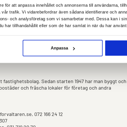
e för att anpassa innehållet och annonserna till användarna, tillh
vår trafik. Vi vidarebefordrar även sådana identifierare och anna
 genom digitala och tillfälliga nycklar. Systemet kan
nnons- och analysföretag som vi samarbetar med. Dessa kan i sin
ulans eller räddningstjänst behöver tillfällig behörighet
har tillhandahållit eller som de har samlat in när du har använt 
arm om brand eller sjukdom.
s med Amido och Swedlock.
Anpassa
t fastighetsbolag. Sedan starten 1947 har man byggt och
ostäder och fräscha lokaler för företag och andra
orvaltaren.se, 072 166 24 12
 307