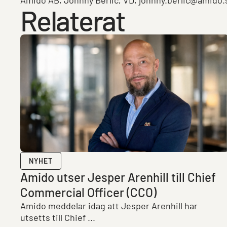
Amido AB, Johnny Berlic, VD, johnny.berlic@amido.s
Relaterat
NYHET
Amido utser Jesper Arenhill till Chief
Commercial Officer (CCO)
Amido meddelar idag att Jesper Arenhill har
utsetts till Chief ...