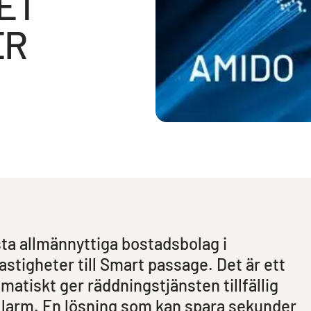
ET
ER
ta allmännyttiga bostadsbolag i
astigheter till Smart passage. Det är ett
matiskt ger räddningstjänsten tillfällig
d larm. En lösning som kan spara sekunder