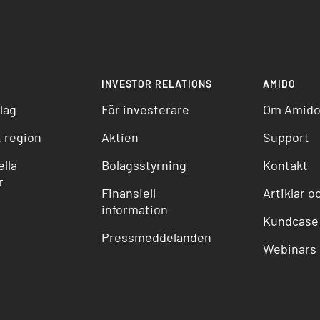
INVESTOR RELATIONS
AMIDO
lag
För investerare
Om Amid
 region
Aktien
Support
lla
Bolagsstyrning
Kontakt
r
Finansiell
Artiklar o
information
Kundcase
Pressmeddelanden
Webinars 