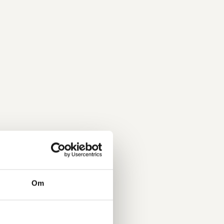
t
Om
e