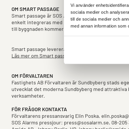
Vi använder enhetsidentifierar
OM SMART PASSAGE
sociala medier och analysera 
Smart passage är SOS Alarms koncept för inpassering
till de sociala medier och a
enkelt integreras med befintliga låssystem. När amb
med annan information som du 
till byggnaden kommer de in när det behövs – vid l
Smart passage levereras av SOS Alarm tillsamman
Läs mer om Smart passage
OM FÖRVALTAREN
Fastighets AB Förvaltaren är Sundbyberg stads ege
utvecklat det moderna Sundbyberg med attraktiva b
verksamheter.
FÖR FRÅGOR KONTAKTA
Förvaltarens pressansvarig Elin Poska, elin.poska@f
SOS Alarms pressjour: press@sosalarm.se, 08-205