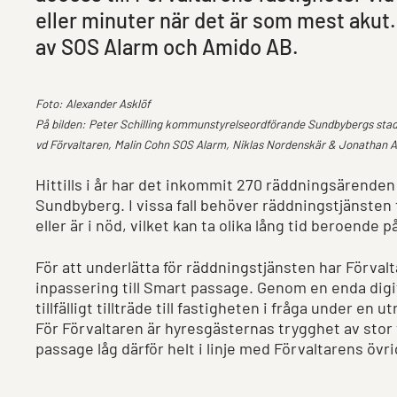
eller minuter när det är som mest akut
av SOS Alarm och Amido AB.
Foto: Alexander Asklöf
På bilden: Peter Schilling kommunstyrelseordförande Sundbybergs sta
vd Förvaltaren, Malin Cohn SOS Alarm, Niklas Nordenskär & Jonathan 
Hittills i år har det inkommit 270 räddningsärenden
Sundbyberg. I vissa fall behöver räddningstjänsten ta
eller är i nöd, vilket kan ta olika lång tid beroende 
För att underlätta för räddningstjänsten har Förvalt
inpassering till Smart passage. Genom en enda digit
tillfälligt tillträde till fastigheten i fråga under en 
För Förvaltaren är hyresgästernas trygghet av stor 
passage låg därför helt i linje med Förvaltarens ö