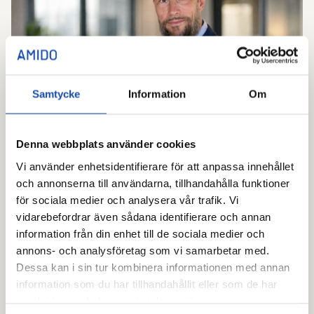
Samtycke
Information
Om
NYHET
Denna webbplats använder cookies
Amido utser Jesper Arenhill till Chief
Vi använder enhetsidentifierare för att anpassa innehållet
Commercial Officer (CCO)
och annonserna till användarna, tillhandahålla funktioner
Amido meddelar idag att Jesper Arenhill har utsetts
för sociala medier och analysera vår trafik. Vi
till Chief ...
vidarebefordrar även sådana identifierare och annan
Läs mer
information från din enhet till de sociala medier och
annons- och analysföretag som vi samarbetar med.
Dessa kan i sin tur kombinera informationen med annan
information som du har tillhandahållit eller som de har
samlat in när du har använt deras tjänster.