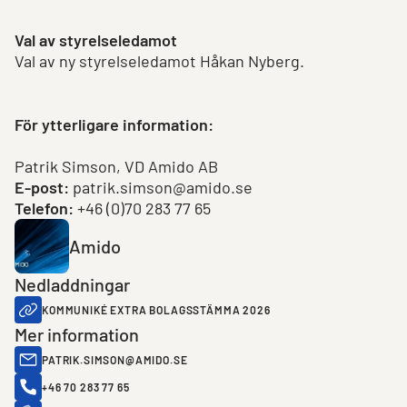
Val av styrelseledamot
Val av ny styrelseledamot Håkan Nyberg.
För ytterligare information:
Patrik Simson, VD Amido AB
E-post:
patrik.simson@amido.se
Telefon:
+46 (0)70 283 77 65
Amido
Nedladdningar
KOMMUNIKÉ EXTRA BOLAGSSTÄMMA 2026
Mer information
PATRIK.SIMSON@AMIDO.SE
+46 70 283 77 65