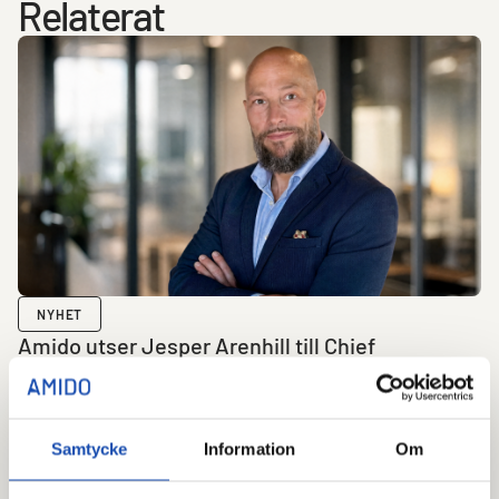
Relaterat
NYHET
Amido utser Jesper Arenhill till Chief
Commercial Officer (CCO)
Amido meddelar idag att Jesper Arenhill har utsetts
till Chief ...
Läs mer
Samtycke
Information
Om