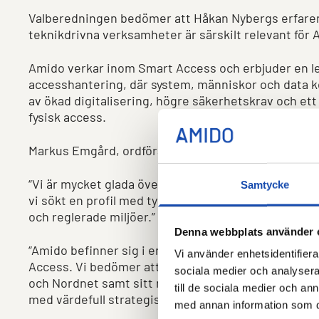
Valberedningen bedömer att Håkan Nybergs erfarenh
teknikdrivna verksamheter är särskilt relevant för 
Amido verkar inom Smart Access och erbjuder en le
accesshantering, där system, människor och data 
av ökad digitalisering, högre säkerhetskrav och ett
fysisk access.
Markus Emgård, ordförande i valberedningen, kom
“Vi är mycket glada över att kunna föreslå Håkan Ny
Samtycke
vi sökt en profil med tydlig finansiell tyngd och erf
och reglerade miljöer.”
Denna webbplats använder 
“Amido befinner sig i en fas där bolaget fortsätter
Vi använder enhetsidentifierar
Access. Vi bedömer att Håkan, med sin bakgrund so
sociala medier och analysera 
och Nordnet samt sitt nuvarande styrelsearbete inom 
till de sociala medier och a
med värdefull strategisk kompetens och ett viktigt 
med annan information som du 