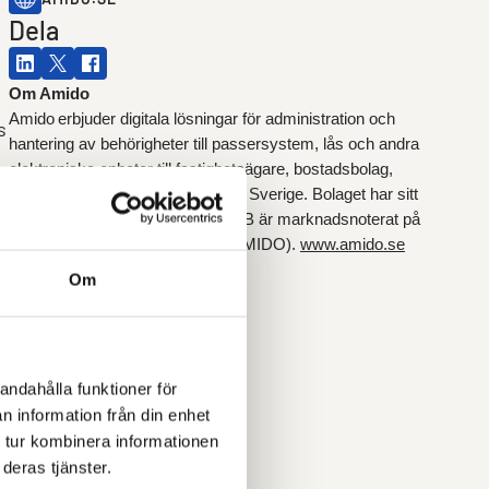
Dela
Om Amido
Amido erbjuder digitala lösningar för administration och
s
hantering av behörigheter till passersystem, lås och andra
elektroniska enheter till fastighetsägare, bostadsbolag,
offentlig verksamhet och företag i Sverige. Bolaget har sitt
huvudkontor i Göteborg. Amido AB är marknadsnoterat på
Spotlight Stock Market (Ticker: AMIDO).
www.amido.se
Om
andahålla funktioner för
n information från din enhet
 tur kombinera informationen
deras tjänster.