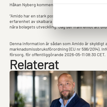
Håkan Nyberg kommenterar:
“Amido har en stark position i en marknad där digital
erfarenhet av skalbara digitala affärsmodeller och v
nära bolagets utveckling. Jag ser fram emot att bidra
Denna information är sådan som Amido är skyldigt at
marknadsmissbruksförordning (EU nr 596/2014). I
försorg, för offentliggörande 2026-05-11 08:30 CET.
Relaterat