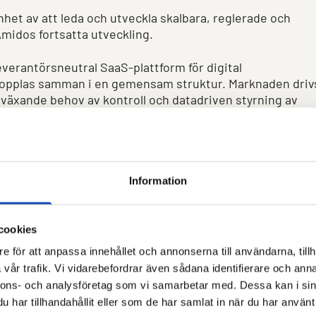
et av att leda och utveckla skalbara, reglerade och
Amidos fortsatta utveckling.
verantörsneutral SaaS-plattform för digital
kopplas samman i en gemensam struktur. Marknaden driv
 växande behov av kontroll och datadriven styrning av
menterar:
berg till Amidos styrelse. Efter en noggrann process har
Information
arenhet av att utveckla digitala affärsmodeller i komplexa
cookies
 att utvecklas som ett skalbart SaaS-bolag inom Smart
e för att anpassa innehållet och annonserna till användarna, tillh
m verkställande direktör för både IKANO Bank
vår trafik. Vi vidarebefordrar även sådana identifierare och anna
digital identitet och finansiell infrastruktur, kan bidra
nnons- och analysföretag som vi samarbetar med. Dessa kan i sin
perspektiv i styrelsearbetet.”
har tillhandahållit eller som de har samlat in när du har använt 