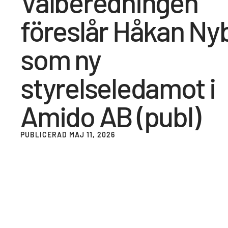
Valberedningen
föreslår Håkan Ny
som ny
styrelseledamot i
Amido AB (publ)
PUBLICERAD MAJ 11, 2026